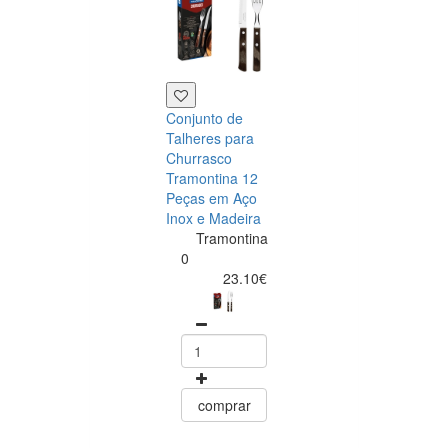
Conjunto de
Talheres para
Churrasco
Tramontina 12
Peças em Aço
Inox e Madeira
Tramontina
Tramontina
Churrasco
0
Conjunto de
23.10€
Facas para Ca
6 Peças Polyw
Vermelho
Tramontin
0
15.60
comprar