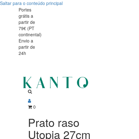
Saltar para o conteúdo principal
Prato
Prato
Portes
grátis a
raso
raso
partir de
Utopia
79€ (PT
Utopia
continental)
27cm
Envio a
27cm
partir de
24h
0
Prato raso
Utopia 27cm