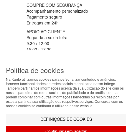
COMPRE COM SEGURANÇA
Acompanhamento personalizado
Pagamento seguro
Entregas em 24h
APOIO AO CLIENTE
Segunda a sexta feira
9:30 › 12:00
15:00 › 17:30
Clique para iniciar chat
PARCEIROS LOGISTICOS
Política de cookies
Na Kanto utilizamos cookies para personalizar conteúdo e anúncios,
fornecer funcionalidades de redes sociais e analisar o nosso tráfego.
ABOUT THE COOKIES
MÉTODOS DE PAGAMENTO
Também partilhamos informações acerca da sua utilização do site com os
nossos parceiros de redes sociais, de publicidade e de análise, que as
Kanto handles information about your visit using
podem combinar com outras informações fornecidas ou recolhidas por
estes a partir da sua utilização dos respetivos serviços. Concorda com os
cookies that improve the performance of the
nossos cookies se continuar a utilizar o nosso website.
website, facilitate sharing via social networks and
Filtrar por
offer advertising tailored to your interests. By
DEFINIÇÕES DE COOKIES
continuing to browse our site, you accept the use of
Limpar filtros
Filtrar
these cookies. For more information, see our
Continuar sem aceitar