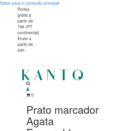
Saltar para o conteúdo principal
Prato
Prato
Portes
grátis a
marcador
marcador
partir de
Agata
79€ (PT
Agata
continental)
Esmeralda
Envio a
Esmeralda
partir de
32cm
24h
32cm
0
Prato marcador
Agata