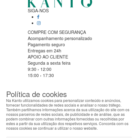
SIGA-NOS
COMPRE COM SEGURANÇA
Acompanhamento personalizado
Pagamento seguro
Entregas em 24h
APOIO AO CLIENTE
Segunda a sexta feira
9:30 › 12:00
15:00 › 17:30
Clique para iniciar chat
PARCEIROS LOGISTICOS
Política de cookies
Na Kanto utilizamos cookies para personalizar conteúdo e anúncios,
fornecer funcionalidades de redes sociais e analisar o nosso tráfego.
Também partilhamos informações acerca da sua utilização do site com os
MÉTODOS DE PAGAMENTO
nossos parceiros de redes sociais, de publicidade e de análise, que as
ABOUT THE COOKIES
podem combinar com outras informações fornecidas ou recolhidas por
Kanto handles information about your visit using
estes a partir da sua utilização dos respetivos serviços. Concorda com os
cookies that improve the performance of the
nossos cookies se continuar a utilizar o nosso website.
website, facilitate sharing via social networks and
Filtrar por