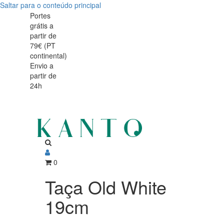
Saltar para o conteúdo principal
Taça
Taça
Portes
grátis a
Old
Old
partir de
White
79€ (PT
White
continental)
19cm
Envio a
19cm
partir de
24h
0
Taça Old White
19cm