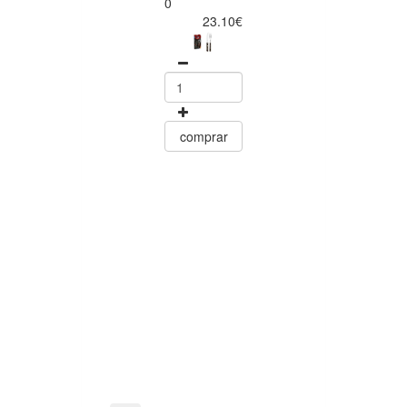
0
Conjunto de
23.10€
Facas para Ca
6 Peças Polyw
Vermelho
Tramontin
0
15.60
comprar
comprar