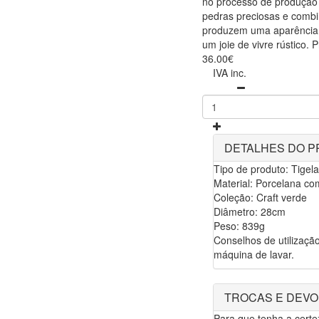
no processo de produção
pedras preciosas e combi
produzem uma aparência ú
um joie de vivre rústico. 
36.00€
IVA inc.
DETALHES DO 
Tipo de produto: Tigela
Material: Porcelana co
Coleção: Craft verde
Diâmetro: 28cm
Peso: 839g
Conselhos de utilização
máquina de lavar.
TROCAS E DEV
Para que tenha a cert