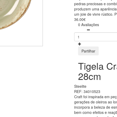
pedras preciosas e combi
produzem uma aparência ú
um joie de vivre rústico. 
36.00€
0 Avaliações
Partilhar
Tigela Cr
28cm
Steelite
REF: 34010523
Craft foi inspirada em peç
gerações de oleiros ao lo
incorpora a beleza de esm
bem como efeitos e reaç