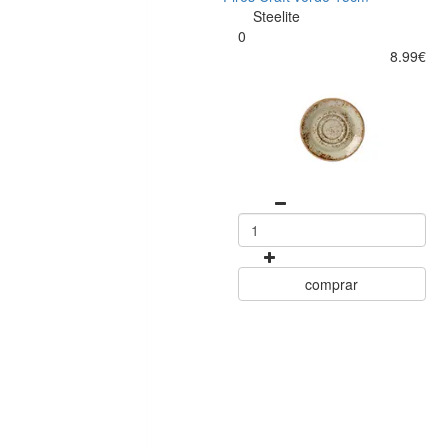
Steelite
0
8.99€
comprar