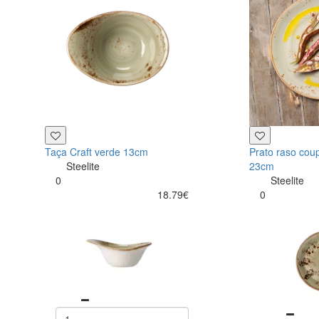
Taça Craft verde 13cm
Prato raso cou
Steelite
23cm
0
Steelite
18.79€
0