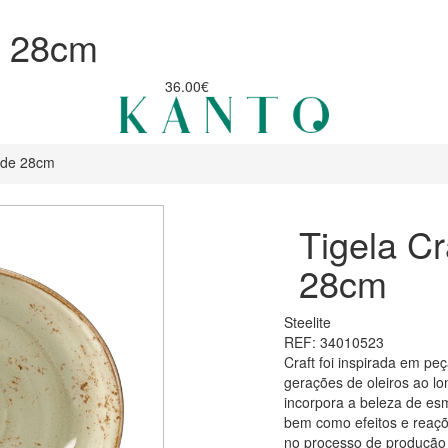
e 28cm
36.00€
erde 28cm
Tigela Cr
28cm
Steelite
REF: 34010523
Craft foi inspirada em peç
gerações de oleiros ao lo
incorpora a beleza de esm
bem como efeitos e reaç
no processo de produção