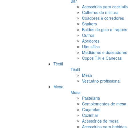
Bar
Acessórios para cocktails
Colheres de mistura
Coadores e corredores
Shakers
Baldes de gelo e frappés
Outros
Abridores
Utensílios
Medidores e doseadores
Copos Tiki e Canecas
Têxtil
Têxtil
Mesa
Vestuário profissional
Mesa
Mesa
Pastelaria
Complementos de mesa
Caçarolas
Cozinhar
Acessórios de mesa
Acessórios para bebidas