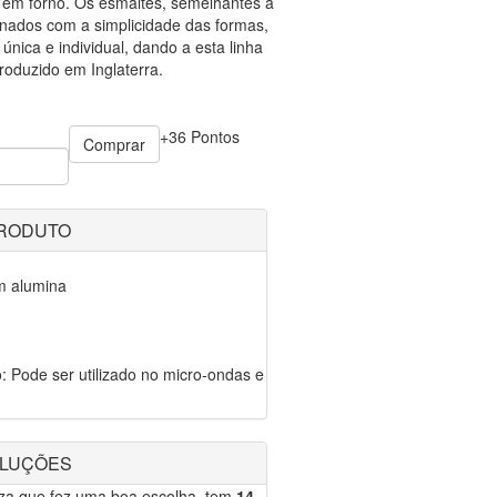
 em forno. Os esmaltes, semelhantes a
nados com a simplicidade das formas,
nica e individual, dando a esta linha
Produzido em Inglaterra.
+36 Pontos
Comprar
PRODUTO
m alumina
: Pode ser utilizado no micro-ondas e
OLUÇÕES
eza que fez uma boa escolha, tem
14