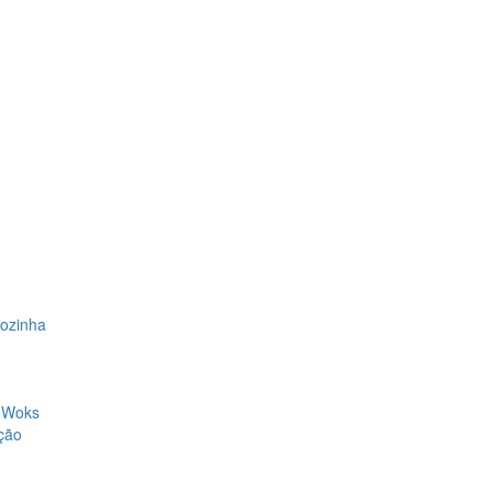
Cozinha
, Woks
ção