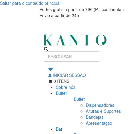
Saltar para o conteúdo principal
Tigela
Tigela
Portes grátis a partir de 79€ (PT continental)
Envio a partir de 24h
Craft
Craft
verde
verde
28cm
28cm
INICIAR SESSÃO
0 ITENS
Sobre nós
Buffet
Buffet
Dispensadores
Alturas e Suportes
Bandejas
Apresentação
Bar