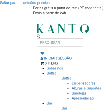
Saltar para o conteúdo principal
Prato
Prato
Portes grátis a partir de 79€ (PT continental)
Envio a partir de 24h
raso
raso
coupe
coupe
Craft
Craft
verde
verde
23cm
23cm
INICIAR SESSÃO
0 ITENS
Sobre nós
Buffet
Buffet
Dispensadores
Alturas e Suportes
Bandejas
Apresentação
Bar
Bar