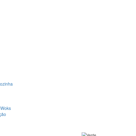
Cozinha
, Woks
ção