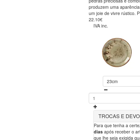
pedras preciosas e combi
produzem uma aparência ú
um joie de vivre rústico. 
22.10€
IVA inc.
23cm
TROCAS E DEV
Para que tenha a cert
dias
após receber o art
que lhe seja exigida qua