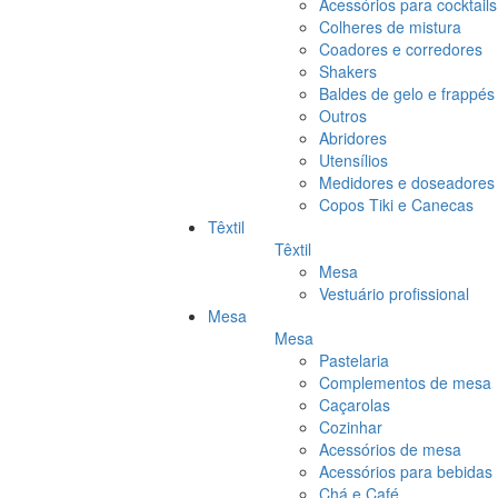
Acessórios para cocktails
Colheres de mistura
Coadores e corredores
Shakers
Baldes de gelo e frappés
Outros
Abridores
Utensílios
Medidores e doseadores
Copos Tiki e Canecas
Têxtil
Têxtil
Mesa
Vestuário profissional
Mesa
Mesa
Pastelaria
Complementos de mesa
Caçarolas
Cozinhar
Acessórios de mesa
Acessórios para bebidas
Chá e Café