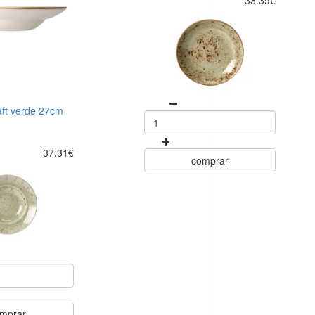
aft verde 27cm
37.31€
comprar
mprar