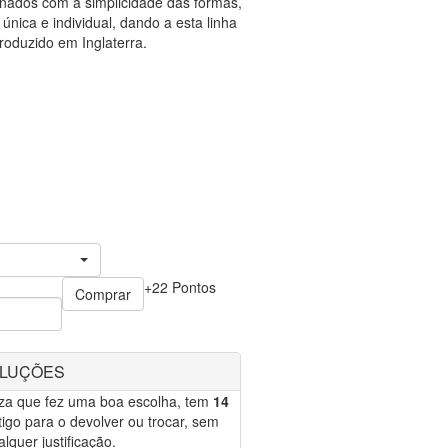
nados com a simplicidade das formas,
nica e individual, dando a esta linha
Produzido em Inglaterra.
+22 Pontos
Comprar
OLUÇÕES
eza que fez uma boa escolha, tem
14
igo para o devolver ou trocar, sem
lquer justificação.