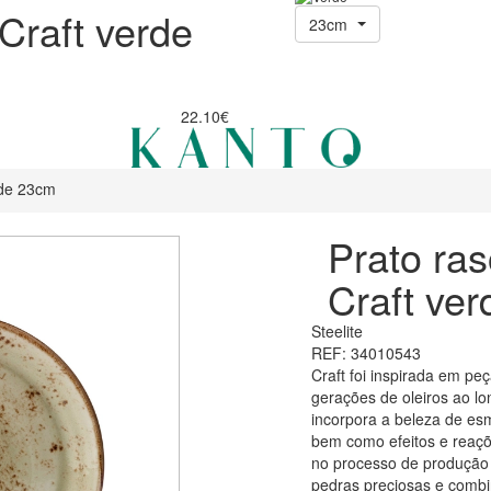
Craft verde
23cm
22.10€
rde 23cm
Prato ra
Craft ve
Steelite
REF: 34010543
Craft foi inspirada em peç
gerações de oleiros ao lo
incorpora a beleza de esm
bem como efeitos e reaç
no processo de produção
pedras preciosas e combi