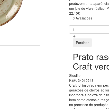
produzem uma aparência ú
um joie de vivre rústico. 
22.10€
0 Avaliações
Partilhar
Prato ra
Craft ve
Steelite
REF: 34010543
Craft foi inspirada em peç
gerações de oleiros ao lo
incorpora a beleza de esm
bem como efeitos e reaç
no processo de produção