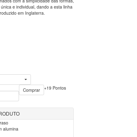
nados com a simplicidade das formas,
nica e individual, dando a esta linha
Produzido em Inglaterra.
+19 Pontos
Comprar
PRODUTO
 raso
m alumina