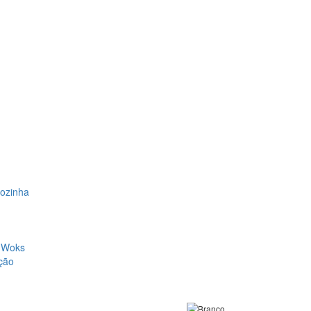
Cozinha
, Woks
ção