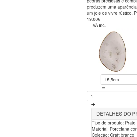
pedras preciosas e combi
produzem uma aparência ú
um joie de vivre rústico. 
19.00€
IVA inc.
15,5cm
DETALHES DO 
Tipo de produto: Prato
Material: Porcelana co
Coleção: Craft branco