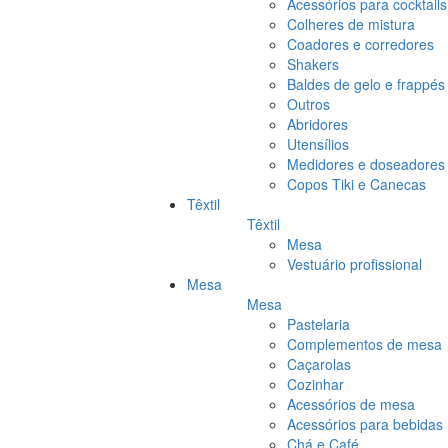
Acessórios para cocktails
Colheres de mistura
Coadores e corredores
Shakers
Baldes de gelo e frappés
Outros
Abridores
Utensílios
Medidores e doseadores
Copos Tiki e Canecas
Têxtil
Têxtil
Mesa
Vestuário profissional
Mesa
Mesa
Pastelaria
Complementos de mesa
Caçarolas
Cozinhar
Acessórios de mesa
Acessórios para bebidas
Chá e Café