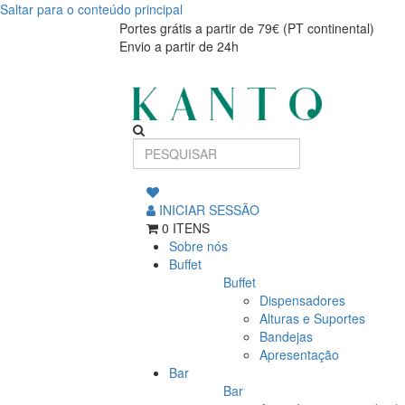
Saltar para o conteúdo principal
Prato
Prato
Portes grátis a partir de 79€ (PT continental)
Envio a partir de 24h
Raso
Raso
Oval
Oval
Craft
Craft
branco
branco
INICIAR SESSÃO
0 ITENS
Sobre nós
Buffet
Buffet
Dispensadores
Alturas e Suportes
Bandejas
Apresentação
Bar
Bar