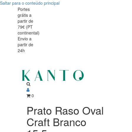
Saltar para o conteúdo principal
Prato
Prato
Portes
grátis a
Raso
Raso
partir de
Oval
79€ (PT
Oval
continental)
Craft
Envio a
Craft
partir de
Branco
24h
Branco
15,5cm
15,5cm
0
Prato Raso Oval
Craft Branco