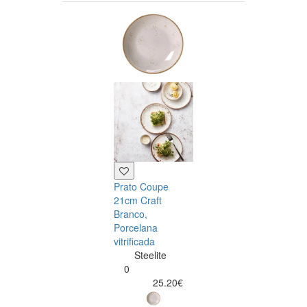
Prato Coupe
Prato Coupe
21cm Craft
15cm Craft
Branco,
Branco,
Porcelana
Porcelana
vitrificada
vitrificada
Steelite
Steelite
0
0
25.20€
11.99