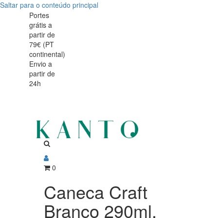
Saltar para o conteúdo principal
Caneca
Caneca
Portes
grátis a
Craft
Craft
partir de
Branco
79€ (PT
Branco
continental)
290ml,
Envio a
290ml,
partir de
Porcelana
24h
Porcelana
vitrificada
vitrificada
0
Caneca Craft
Branco 290ml,