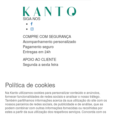
SIGA-NOS
COMPRE COM SEGURANÇA
Acompanhamento personalizado
Pagamento seguro
Entregas em 24h
APOIO AO CLIENTE
Segunda a sexta feira
9:30 › 12:00
15:00 › 17:30
Clique para iniciar chat
Política de cookies
PARCEIROS LOGISTICOS
Na Kanto utilizamos cookies para personalizar conteúdo e anúncios,
fornecer funcionalidades de redes sociais e analisar o nosso tráfego.
ABOUT THE COOKIES
Também partilhamos informações acerca da sua utilização do site com os
nossos parceiros de redes sociais, de publicidade e de análise, que as
Kanto handles information about your visit using
podem combinar com outras informações fornecidas ou recolhidas por
MÉTODOS DE PAGAMENTO
estes a partir da sua utilização dos respetivos serviços. Concorda com os
cookies that improve the performance of the