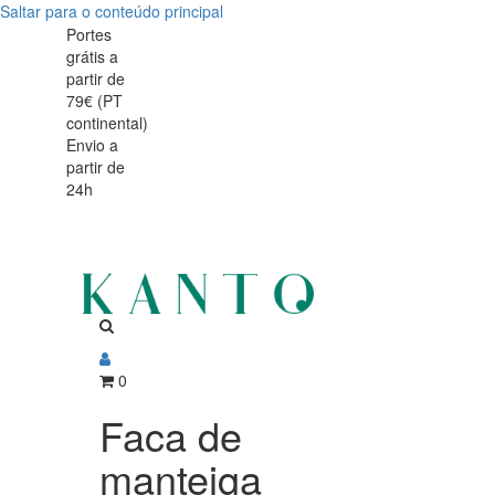
Saltar para o conteúdo principal
Faca
Faca
Portes
grátis a
de
de
partir de
manteiga
79€ (PT
manteiga
continental)
Radford
Envio a
Radford
partir de
24h
0
Faca de
manteiga