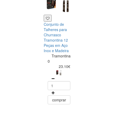
Conjunto de
Talheres para
Churrasco
Tramontina 12
Peças em Aço
Inox e Madeira
Tramontina
Tramontina
Churrasco
0
Conjunto de
23.10€
Facas para Ca
6 Peças Polyw
Vermelho
Tramontin
0
15.60
comprar