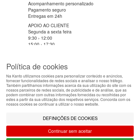
Acompanhamento personalizado
Pagamento seguro
Entregas em 24h
APOIO AO CLIENTE
Segunda a sexta feira
9:30 › 12:00
15:00 › 17:30
Clique para iniciar chat
PARCEIROS LOGISTICOS
Política de cookies
Na Kanto utilizamos cookies para personalizar conteúdo e anúncios,
fornecer funcionalidades de redes sociais e analisar o nosso tráfego.
ABOUT THE COOKIES
MÉTODOS DE PAGAMENTO
Também partilhamos informações acerca da sua utilização do site com os
nossos parceiros de redes sociais, de publicidade e de análise, que as
Kanto handles information about your visit using
podem combinar com outras informações fornecidas ou recolhidas por
estes a partir da sua utilização dos respetivos serviços. Concorda com os
cookies that improve the performance of the
nossos cookies se continuar a utilizar o nosso website.
website, facilitate sharing via social networks and
Filtrar por
offer advertising tailored to your interests. By
DEFINIÇÕES DE COOKIES
continuing to browse our site, you accept the use of
Limpar filtros
Filtrar
these cookies. For more information, see our
Continuar sem aceitar
Privacy and Cookie Policy. You can configure your
preferences in Cookie settings.