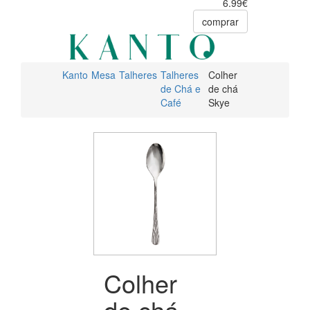
6.99€
comprar
Kanto
Mesa
Talheres
Talheres
Colher
de Chá e
de chá
Café
Skye
Colher
de chá