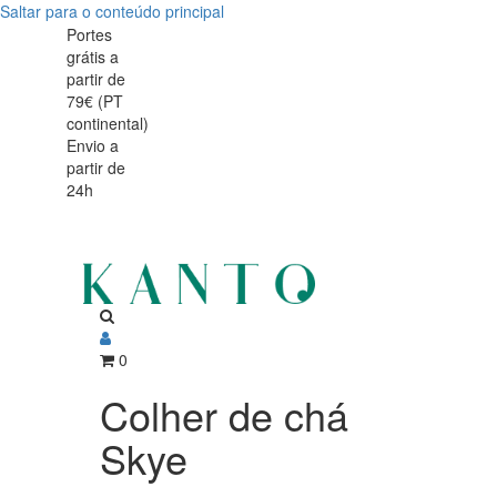
Saltar para o conteúdo principal
Colher
Colher
Portes
grátis a
de
de
partir de
chá
79€ (PT
chá
continental)
Skye
Envio a
Skye
partir de
24h
0
Colher de chá
Skye