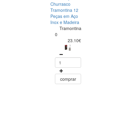
Churrasco
Tramontina 12
Peças em Aço
Inox e Madeira
Tramontina
Tramontina
Churrasco
0
Conjunto de
23.10€
Facas para Ca
6 Peças Polyw
Vermelho
Tramontin
0
15.60
comprar
comprar