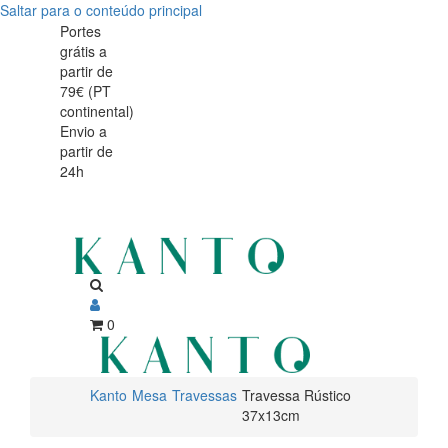
Saltar para o conteúdo principal
Travessa
Travessa
Portes
grátis a
Rústico
Rústico
partir de
37x13cm
79€ (PT
37x13cm
continental)
Envio a
partir de
24h
0
Kanto
Mesa
Travessas
Travessa Rústico
37x13cm