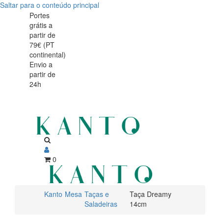
Saltar para o conteúdo principal
Taça
Taça
Portes
grátis a
Dreamy
Dreamy
partir de
14cm
79€ (PT
14cm
continental)
Envio a
partir de
24h
0
Kanto
Mesa
Taças e
Taça Dreamy
Saladeiras
14cm