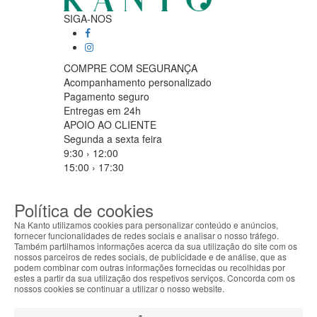
SIGA-NOS
COMPRE COM SEGURANÇA
Acompanhamento personalizado
Pagamento seguro
Entregas em 24h
APOIO AO CLIENTE
Segunda a sexta feira
9:30 › 12:00
15:00 › 17:30
Clique para iniciar chat
PARCEIROS LOGISTICOS
Política de cookies
Na Kanto utilizamos cookies para personalizar conteúdo e anúncios,
fornecer funcionalidades de redes sociais e analisar o nosso tráfego.
Também partilhamos informações acerca da sua utilização do site com os
MÉTODOS DE PAGAMENTO
nossos parceiros de redes sociais, de publicidade e de análise, que as
ABOUT THE COOKIES
podem combinar com outras informações fornecidas ou recolhidas por
Kanto handles information about your visit using
estes a partir da sua utilização dos respetivos serviços. Concorda com os
cookies that improve the performance of the
nossos cookies se continuar a utilizar o nosso website.
website, facilitate sharing via social networks and
Filtrar por