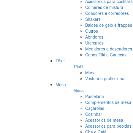
Acessórios para cocktails
Colheres de mistura
Coadores e corredores
Shakers
Baldes de gelo e frappés
Outros
Abridores
Utensílios
Medidores e doseadores
Copos Tiki e Canecas
Têxtil
Têxtil
Mesa
Vestuário profissional
Mesa
Mesa
Pastelaria
Complementos de mesa
Caçarolas
Cozinhar
Acessórios de mesa
Acessórios para bebidas
Chá e Café