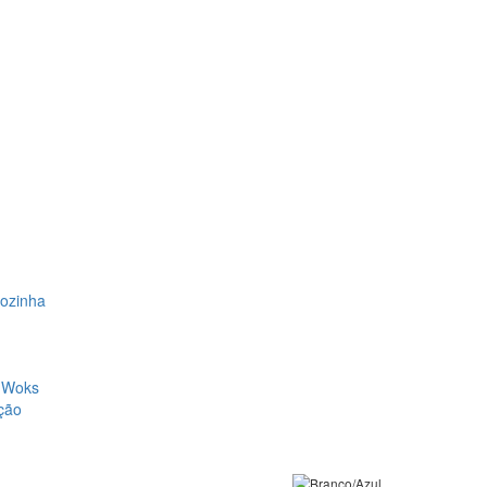
Cozinha
, Woks
ção