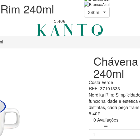
 Rim 240ml
240ml
5.40€
ml
Chávena 
240ml
Costa Verde
REF: 37101333
Nordika Rim: Simplicidade
funcionalidade e estétic
distintas, cada peça tran
5.40€
0 Avaliações