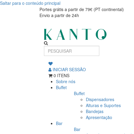
Saltar para o conteúdo principal
Chávena
Chávena
Portes grátis a partir de 79€ (PT continental)
Envio a partir de 24h
Nordika
Nordika
Rim
Rim
240ml
240ml
INICIAR SESSÃO
0 ITENS
Sobre nós
Buffet
Buffet
Dispensadores
Alturas e Suportes
Bandejas
Apresentação
Bar
Bar