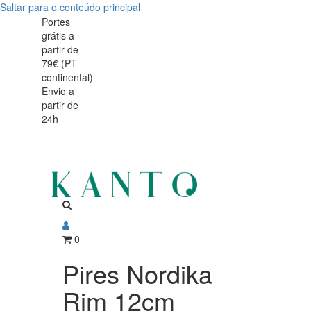
Saltar para o conteúdo principal
Pires
Pires
Portes
grátis a
Nordika
Nordika
partir de
Rim
79€ (PT
Rim
continental)
12cm
Envio a
12cm
partir de
24h
0
Pires Nordika
Rim 12cm