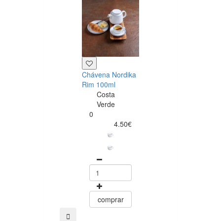
Chávena Nordika
Taça Nordika 
Rim 100ml
10cm
Costa
Costa
Verde
Verde
0
0
4.50€
4.99
comprar
comprar