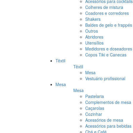
Acessórios para cocktails
Colheres de mistura
Coadores e corredores
Shakers
Baldes de gelo e frappés
Outros
Abridores
Utensílios
Medidores e doseadores
Copos Tiki e Canecas
Têxtil
Têxtil
Mesa
Vestuário profissional
Mesa
Mesa
Pastelaria
Complementos de mesa
Caçarolas
Cozinhar
Acessórios de mesa
Acessórios para bebidas
Chá e Café