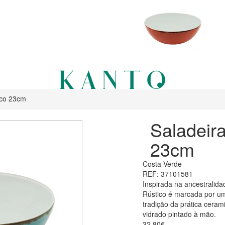
ico 23cm
Saladeir
23cm
Costa Verde
REF: 37101581
Inspirada na ancestralida
Rústico é marcada por um
tradição da prática ceram
vidrado pintado à mão.
32.80€