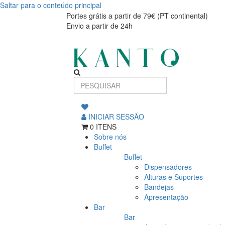
Saltar para o conteúdo principal
Saladeira
Saladeira
Portes grátis a partir de 79€ (PT continental)
Envio a partir de 24h
Rústico
Rústico
23cm
23cm
INICIAR SESSÃO
0 ITENS
Sobre nós
Buffet
Buffet
Dispensadores
Alturas e Suportes
Bandejas
Apresentação
Bar
Bar