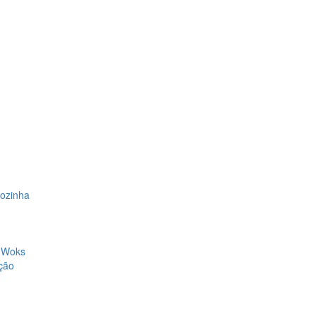
Cozinha
, Woks
ção