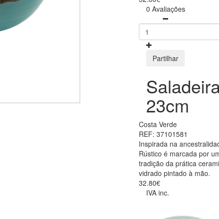
0 Avaliações
Partilhar
Saladeir
23cm
Costa Verde
REF: 37101581
Inspirada na ancestralida
Rústico é marcada por um
tradição da prática ceram
vidrado pintado à mão.
32.80€
IVA inc.