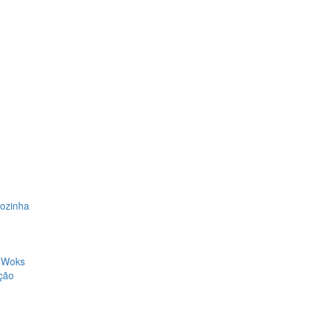
Cozinha
, Woks
ção