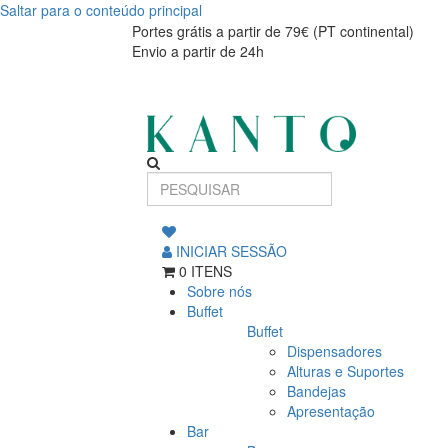
Saltar para o conteúdo principal
Taça
Taça
Portes grátis a partir de 79€ (PT continental)
Envio a partir de 24h
Rústico
Rústico
9cm
9cm
INICIAR SESSÃO
0 ITENS
Sobre nós
Buffet
Buffet
Dispensadores
Alturas e Suportes
Bandejas
Apresentação
Bar