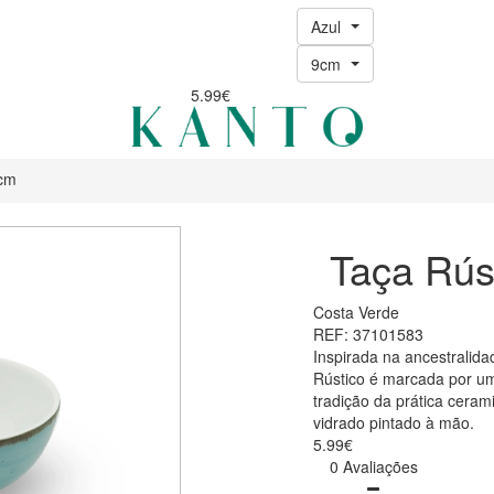
Azul
9cm
5.99€
9cm
Taça Rús
Costa Verde
REF: 37101583
Inspirada na ancestralida
Rústico é marcada por um
tradição da prática ceram
vidrado pintado à mão.
5.99€
0 Avaliações