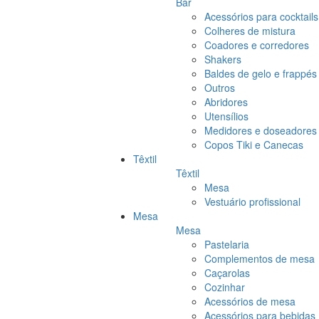
Bar
Acessórios para cocktails
Colheres de mistura
Coadores e corredores
Shakers
Baldes de gelo e frappés
Outros
Abridores
Utensílios
Medidores e doseadores
Copos Tiki e Canecas
Têxtil
Têxtil
Mesa
Vestuário profissional
Mesa
Mesa
Pastelaria
Complementos de mesa
Caçarolas
Cozinhar
Acessórios de mesa
Acessórios para bebidas