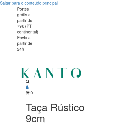
Saltar para o conteúdo principal
Taça
Taça
Portes
grátis a
Rústico
Rústico
partir de
9cm
79€ (PT
9cm
continental)
Envio a
partir de
24h
0
Taça Rústico
9cm