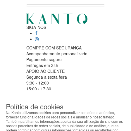
SIGA-NOS
COMPRE COM SEGURANÇA
Acompanhamento personalizado
Pagamento seguro
Entregas em 24h
APOIO AO CLIENTE
Segunda a sexta feira
9:30 › 12:00
15:00 › 17:30
Clique para iniciar chat
PARCEIROS LOGISTICOS
Política de cookies
Na Kanto utilizamos cookies para personalizar conteúdo e anúncios,
fornecer funcionalidades de redes sociais e analisar o nosso tráfego.
Também partilhamos informações acerca da sua utilização do site com os
MÉTODOS DE PAGAMENTO
nossos parceiros de redes sociais, de publicidade e de análise, que as
ABOUT THE COOKIES
podem combinar com outras informações fornecidas ou recolhidas por