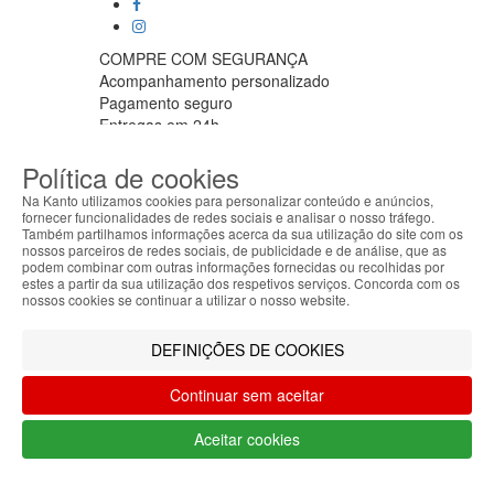
COMPRE COM SEGURANÇA
Acompanhamento personalizado
Pagamento seguro
Entregas em 24h
APOIO AO CLIENTE
Política de cookies
Segunda a sexta feira
9:30 › 12:00
Na Kanto utilizamos cookies para personalizar conteúdo e anúncios,
15:00 › 17:30
fornecer funcionalidades de redes sociais e analisar o nosso tráfego.
Também partilhamos informações acerca da sua utilização do site com os
Clique para iniciar chat
nossos parceiros de redes sociais, de publicidade e de análise, que as
ABOUT THE COOKIES
PARCEIROS LOGISTICOS
podem combinar com outras informações fornecidas ou recolhidas por
Kanto handles information about your visit using
estes a partir da sua utilização dos respetivos serviços. Concorda com os
cookies that improve the performance of the
nossos cookies se continuar a utilizar o nosso website.
website, facilitate sharing via social networks and
offer advertising tailored to your interests. By
MÉTODOS DE PAGAMENTO
DEFINIÇÕES DE COOKIES
continuing to browse our site, you accept the use of
these cookies. For more information, see our
Continuar sem aceitar
Privacy and Cookie Policy. You can configure your
Filtrar por
preferences in Cookie settings.
Aceitar cookies
Limpar filtros
Filtrar
Accepted