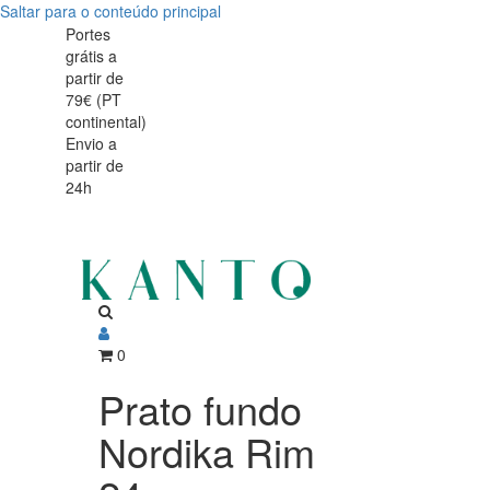
Saltar para o conteúdo principal
Prato
Prato
Portes
grátis a
fundo
fundo
partir de
Nordika
79€ (PT
Nordika
continental)
Rim
Envio a
Rim
partir de
24cm
24h
24cm
0
Prato fundo
Nordika Rim