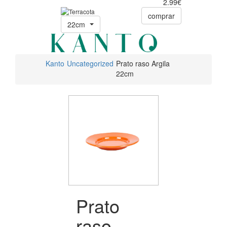
2.99€
comprar
22cm
Kanto
Uncategorized
Prato raso Argila
22cm
Prato
raso