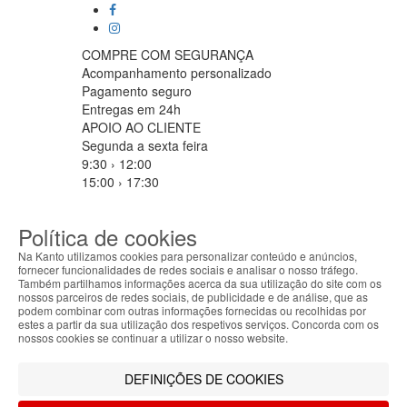
COMPRE COM SEGURANÇA
Acompanhamento personalizado
Pagamento seguro
Entregas em 24h
APOIO AO CLIENTE
Segunda a sexta feira
9:30 › 12:00
15:00 › 17:30
Clique para iniciar chat
PARCEIROS LOGISTICOS
Política de cookies
Na Kanto utilizamos cookies para personalizar conteúdo e anúncios,
fornecer funcionalidades de redes sociais e analisar o nosso tráfego.
Também partilhamos informações acerca da sua utilização do site com os
MÉTODOS DE PAGAMENTO
nossos parceiros de redes sociais, de publicidade e de análise, que as
ABOUT THE COOKIES
podem combinar com outras informações fornecidas ou recolhidas por
Kanto handles information about your visit using
estes a partir da sua utilização dos respetivos serviços. Concorda com os
cookies that improve the performance of the
nossos cookies se continuar a utilizar o nosso website.
website, facilitate sharing via social networks and
Filtrar por
offer advertising tailored to your interests. By
DEFINIÇÕES DE COOKIES
Limpar filtros
Filtrar
continuing to browse our site, you accept the use of