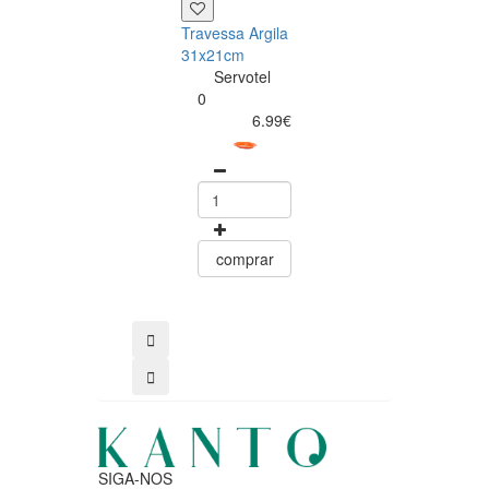
Travessa Argila
Assadeira de
31x21cm
forno retangula
Servotel
26x18cm em
0
argila natural
6.99€
Servotel
0
4.99
comprar
comprar
SIGA-NOS