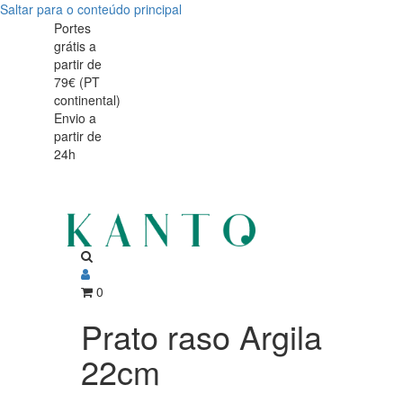
Saltar para o conteúdo principal
Prato
Prato
Portes
grátis a
raso
raso
partir de
Argila
79€ (PT
Argila
continental)
22cm
Envio a
22cm
partir de
24h
0
Prato raso Argila
22cm