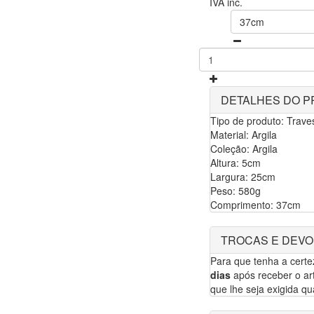
IVA inc.
37cm
DETALHES DO 
Tipo de produto: Trave
Material: Argila
Coleção: Argila
Altura: 5cm
Largura: 25cm
Peso: 580g
Comprimento: 37cm
TROCAS E DEV
Para que tenha a cert
dias
após receber o art
que lhe seja exigida qua