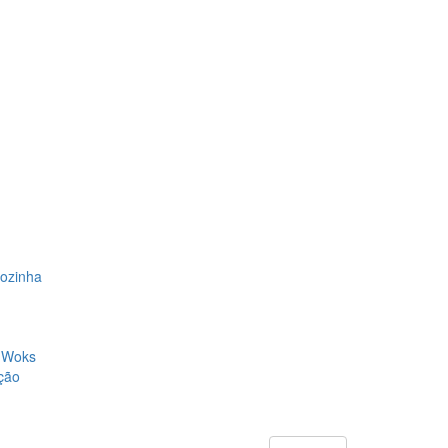
Cozinha
, Woks
ção