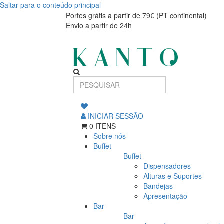
Saltar para o conteúdo principal
Travessa
Travessa
Portes grátis a partir de 79€ (PT continental)
Envio a partir de 24h
Argila
Argila
37x25cm
37x25cm
INICIAR SESSÃO
0 ITENS
Sobre nós
Buffet
Buffet
Dispensadores
Alturas e Suportes
Bandejas
Apresentação
Bar
Bar