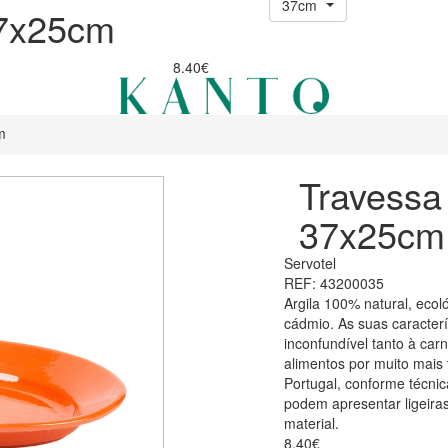
37cm
37x25cm
8.40€
m
Travessa 
37x25cm
Servotel
REF: 43200035
Argila 100% natural, ecol
cádmio. As suas caracter
inconfundível tanto à ca
alimentos por muito mais
Portugal, conforme técnic
podem apresentar ligeiras
material.
8.40€