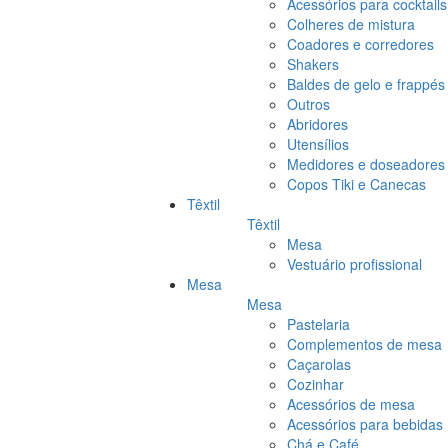
Acessórios para cocktails
Colheres de mistura
Coadores e corredores
Shakers
Baldes de gelo e frappés
Outros
Abridores
Utensílios
Medidores e doseadores
Copos Tiki e Canecas
Têxtil
Têxtil
Mesa
Vestuário profissional
Mesa
Mesa
Pastelaria
Complementos de mesa
Caçarolas
Cozinhar
Acessórios de mesa
Acessórios para bebidas
Chá e Café