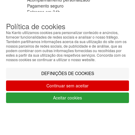
Pagamento seguro
Entregas em 24h
APOIO AO CLIENTE
Política de cookies
Segunda a sexta feira
9:30 › 12:00
Na Kanto utilizamos cookies para personalizar conteúdo e anúncios,
15:00 › 17:30
fornecer funcionalidades de redes sociais e analisar o nosso tráfego.
Também partilhamos informações acerca da sua utilização do site com os
Clique para iniciar chat
nossos parceiros de redes sociais, de publicidade e de análise, que as
ABOUT THE COOKIES
PARCEIROS LOGISTICOS
podem combinar com outras informações fornecidas ou recolhidas por
Kanto handles information about your visit using
estes a partir da sua utilização dos respetivos serviços. Concorda com os
cookies that improve the performance of the
nossos cookies se continuar a utilizar o nosso website.
website, facilitate sharing via social networks and
offer advertising tailored to your interests. By
MÉTODOS DE PAGAMENTO
DEFINIÇÕES DE COOKIES
continuing to browse our site, you accept the use of
these cookies. For more information, see our
Continuar sem aceitar
Privacy and Cookie Policy. You can configure your
Filtrar por
preferences in Cookie settings.
Aceitar cookies
Limpar filtros
Filtrar
Accepted