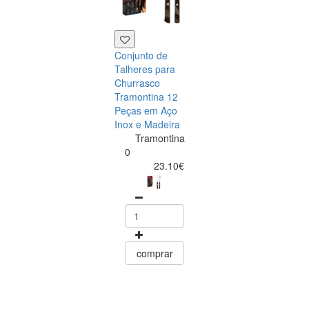
Conjunto de
Talheres para
Churrasco
Tramontina 12
Peças em Aço
Inox e Madeira
Tramontina
Tramontina
Churrasco
0
Conjunto de
23.10€
Facas para Ca
6 Peças Polyw
Vermelho
Tramontin
0
15.60
comprar