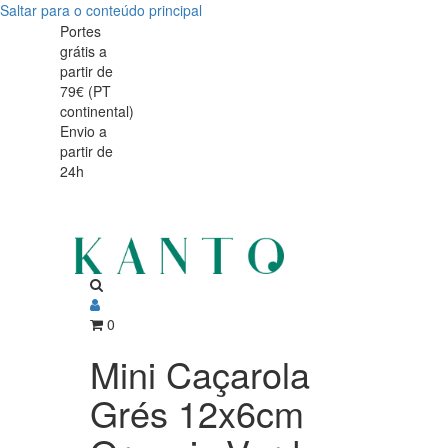
Saltar para o conteúdo principal
Mini
Mini
Portes
grátis a
Caçarola
Caçarola
partir de
Grés
79€ (PT
Grés
continental)
12x6cm
Envio a
12x6cm
partir de
Organic
24h
Organic
Verde
Verde
para
forno
para
e
forno
micro-
0
e
ondas
Mini Caçarola
micro-
Grés 12x6cm
ondas