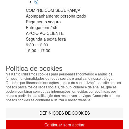
COMPRE COM SEGURANÇA
Acompanhamento personalizado
Pagamento seguro
Entregas em 24h
APOIO AO CLIENTE
Segunda a sexta feira
9:30 › 12:00
15:00 › 17:30
Clique para iniciar chat
PARCEIROS LOGISTICOS
Política de cookies
Na Kanto utilizamos cookies para personalizar conteúdo e anúncios,
fornecer funcionalidades de redes sociais e analisar o nosso tráfego.
Também partilhamos informações acerca da sua utilização do site com os
MÉTODOS DE PAGAMENTO
nossos parceiros de redes sociais, de publicidade e de análise, que as
ABOUT THE COOKIES
podem combinar com outras informações fornecidas ou recolhidas por
Kanto handles information about your visit using
estes a partir da sua utilização dos respetivos serviços. Concorda com os
cookies that improve the performance of the
nossos cookies se continuar a utilizar o nosso website.
website, facilitate sharing via social networks and
Filtrar por
offer advertising tailored to your interests. By
DEFINIÇÕES DE COOKIES
Limpar filtros
Filtrar
continuing to browse our site, you accept the use of
these cookies. For more information, see our
Continuar sem aceitar
Privacy and Cookie Policy. You can configure your