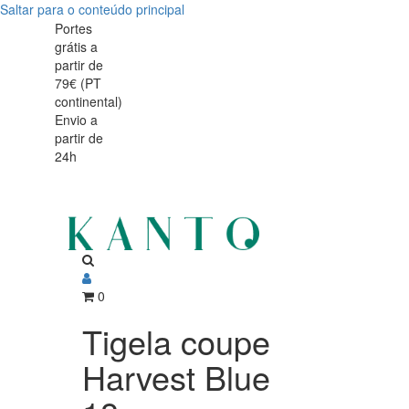
Saltar para o conteúdo principal
Tigela
Tigela
Portes
grátis a
coupe
coupe
partir de
Harvest
79€ (PT
Harvest
continental)
Blue
Envio a
Blue
partir de
18cm
24h
18cm
0
Tigela coupe
Harvest Blue