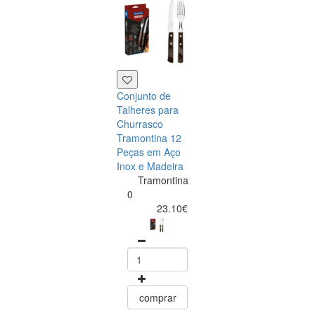
Conjunto de
Talheres para
Churrasco
Tramontina 12
Peças em Aço
Inox e Madeira
Tramontina
Tramontina
Churrasco
0
Conjunto de
23.10€
Facas para Ca
6 Peças Polyw
Vermelho
Tramontin
0
15.60
comprar