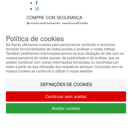
COMPRE COM SEGURANÇA
Acompanhamento personalizado
Pagamento seguro
Entregas em 24h
Política de cookies
APOIO AO CLIENTE
Na Kanto utilizamos cookies para personalizar conteúdo e anúncios,
Segunda a sexta feira
fornecer funcionalidades de redes sociais e analisar o nosso tráfego.
9:30 › 12:00
Também partilhamos informações acerca da sua utilização do site com os
nossos parceiros de redes sociais, de publicidade e de análise, que as
ABOUT THE COOKIES
15:00 › 17:30
podem combinar com outras informações fornecidas ou recolhidas por
Clique para iniciar chat
Kanto handles information about your visit using
estes a partir da sua utilização dos respetivos serviços. Concorda com os
PARCEIROS LOGISTICOS
cookies that improve the performance of the
nossos cookies se continuar a utilizar o nosso website.
website, facilitate sharing via social networks and
offer advertising tailored to your interests. By
DEFINIÇÕES DE COOKIES
continuing to browse our site, you accept the use of
these cookies. For more information, see our
MÉTODOS DE PAGAMENTO
Continuar sem aceitar
Privacy and Cookie Policy. You can configure your
preferences in Cookie settings.
Aceitar cookies
Accepted
Filtrar por
Limpar filtros
Filtrar