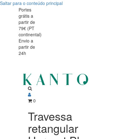
Saltar para o conteúdo principal
Travessa
Travessa
Portes
grátis a
retangular
retangular
partir de
Harvest
79€ (PT
Harvest
continental)
Blue
Envio a
Blue
partir de
30x15cm
24h
30x15cm
0
Travessa
retangular