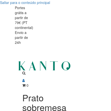
Saltar para o conteúdo principal
Prato
Prato
Portes
grátis a
sobremesa
sobremesa
partir de
Harvest
79€ (PT
Harvest
continental)
Brown
Envio a
Brown
partir de
17cm
24h
17cm
0
Prato
sobremesa