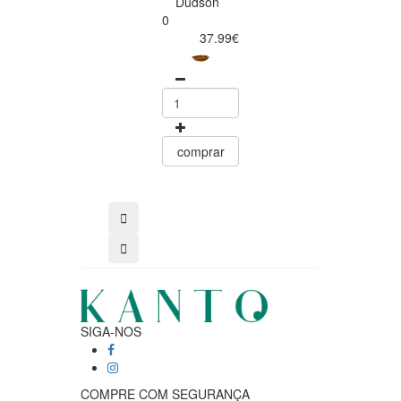
Dudson
Harvest Brown
0
28x19cm
37.99€
Dudson
0
48.50
comprar
comprar
SIGA-NOS
COMPRE COM SEGURANÇA