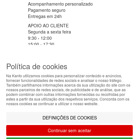
Acompanhamento personalizado
Pagamento seguro
Entregas em 24h
APOIO AO CLIENTE
Segunda a sexta feira
9:30 › 12:00
15:00 › 17:30
Clique para iniciar chat
PARCEIROS LOGISTICOS
Política de cookies
Na Kanto utilizamos cookies para personalizar conteúdo e anúncios,
fornecer funcionalidades de redes sociais e analisar o nosso tráfego.
ABOUT THE COOKIES
MÉTODOS DE PAGAMENTO
Também partilhamos informações acerca da sua utilização do site com os
nossos parceiros de redes sociais, de publicidade e de análise, que as
Kanto handles information about your visit using
podem combinar com outras informações fornecidas ou recolhidas por
estes a partir da sua utilização dos respetivos serviços. Concorda com os
cookies that improve the performance of the
nossos cookies se continuar a utilizar o nosso website.
website, facilitate sharing via social networks and
Filtrar por
offer advertising tailored to your interests. By
DEFINIÇÕES DE COOKIES
continuing to browse our site, you accept the use of
Limpar filtros
Filtrar
these cookies. For more information, see our
Continuar sem aceitar
Privacy and Cookie Policy. You can configure your
preferences in Cookie settings.