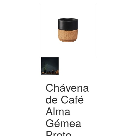
Chávena
de Café
Alma
Gémea
Preto