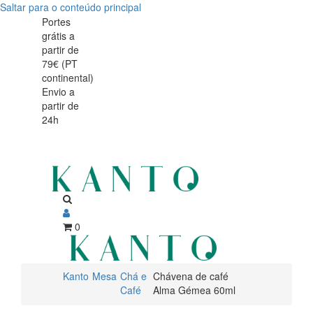
Saltar para o conteúdo principal
Chávena
Chávena
Portes
grátis a
de
de
partir de
café
79€ (PT
café
continental)
Alma
Envio a
Alma
partir de
Gémea
24h
Gémea
60ml
60ml
0
Kanto
Mesa
Chá e
Chávena de café
Café
Alma Gémea 60ml