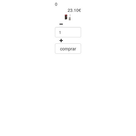
Churrasco
0
Conjunto de
23.10€
Facas para Ca
6 Peças Polyw
Vermelho
Tramontin
0
15.60
comprar
comprar