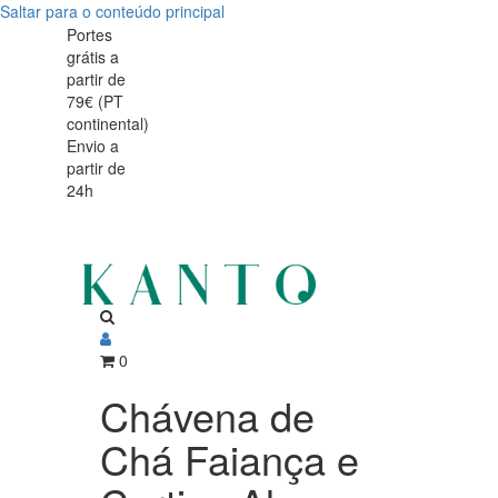
Saltar para o conteúdo principal
Chávena
Chávena
Portes
grátis a
de
de
partir de
chá
79€ (PT
chá
continental)
Alma
Envio a
Alma
partir de
Gémea
24h
Gémea
180ml
180ml
0
Chávena de
Chá Faiança e