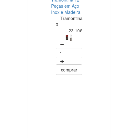
Peças em Aço
Inox e Madeira
Tramontina
Tramontina
Churrasco
0
Conjunto de
23.10€
Facas para Ca
6 Peças Polyw
Vermelho
Tramontin
0
15.60
comprar
comprar