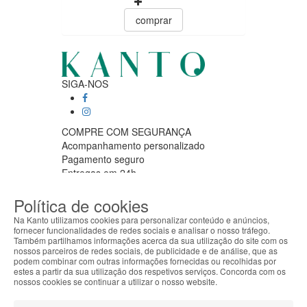
comprar
SIGA-NOS
COMPRE COM SEGURANÇA
Acompanhamento personalizado
Pagamento seguro
Entregas em 24h
APOIO AO CLIENTE
Política de cookies
Segunda a sexta feira
9:30 › 12:00
Na Kanto utilizamos cookies para personalizar conteúdo e anúncios,
15:00 › 17:30
fornecer funcionalidades de redes sociais e analisar o nosso tráfego.
Também partilhamos informações acerca da sua utilização do site com os
Clique para iniciar chat
nossos parceiros de redes sociais, de publicidade e de análise, que as
ABOUT THE COOKIES
PARCEIROS LOGISTICOS
podem combinar com outras informações fornecidas ou recolhidas por
Kanto handles information about your visit using
estes a partir da sua utilização dos respetivos serviços. Concorda com os
cookies that improve the performance of the
nossos cookies se continuar a utilizar o nosso website.
website, facilitate sharing via social networks and