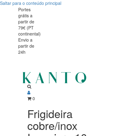
Saltar para o conteúdo principal
Frigideira
Frigideira
Portes
grátis a
cobre/inox
cobre/inox
partir de
Inocuivre
79€ (PT
Inocuivre
continental)
Envio a
partir de
24h
0
Frigideira
cobre/inox