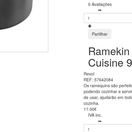
0 Avaliações
Partilhar
Ramekin 
Cuisine 
Revol
REF: 57642084
Os ramequins são perfeit
podendo cozinhar e servir
de usar, ajudarão em tod
cozinha.
17.00€
IVA inc.