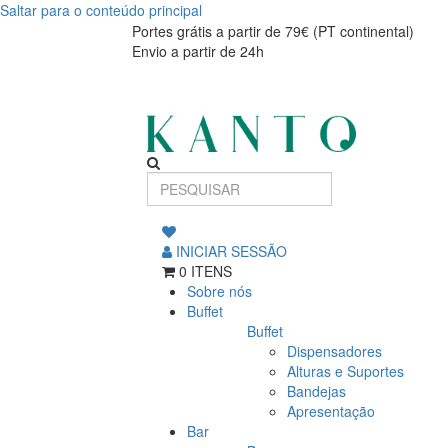
Saltar para o conteúdo principal
Ramekin
Ramekin
Portes grátis a partir de 79€ (PT continental)
Envio a partir de 24h
Belle
Belle
Cuisine
Cuisine
9cm
9cm
INICIAR SESSÃO
0 ITENS
Sobre nós
Buffet
Buffet
Dispensadores
Alturas e Suportes
Bandejas
Apresentação
Bar