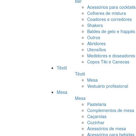
Bar
Acessórios para cocktails
Colheres de mistura
Coadores e corredores
Shakers
Baldes de gelo e frappés
Outros
Abridores
Utensílios
Medidores e doseadores
Copos Tiki e Canecas
Têxtil
Têxtil
Mesa
Vestuário profissional
Mesa
Mesa
Pastelaria
Complementos de mesa
Caçarolas
Cozinhar
Acessórios de mesa
Acessórios para bebidas