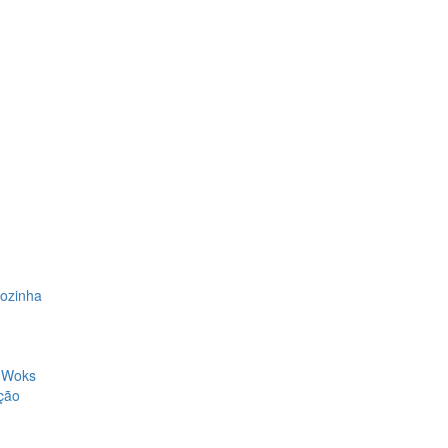
Cozinha
, Woks
ção