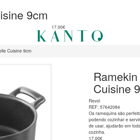
isine 9cm
17.00€
lle Cuisine 9cm
Ramekin 
Cuisine 
Revol
REF: 57642084
Os ramequins são perfeit
podendo cozinhar e servir
de usar, ajudarão em tod
cozinha.
17.00€