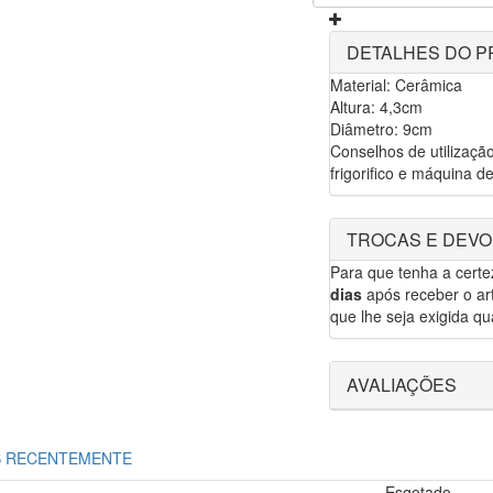
DETALHES DO 
Material: Cerâmica
Altura: 4,3cm
Diâmetro: 9cm
Conselhos de utilização
frigorifico e máquina de
TROCAS E DEV
Para que tenha a cert
dias
após receber o art
que lhe seja exigida qua
AVALIAÇÕES
S RECENTEMENTE
Esgotado