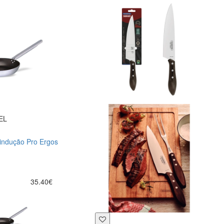
EL
 indução Pro Ergos
35.40€