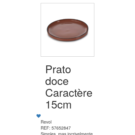
Prato
doce
Caractère
15cm
Revol
REF: 57652847
Simples, mas incrivelmente