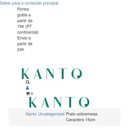
Saltar para o conteúdo principal
Prato
Prato
Portes
grátis a
doce
doce
partir de
Caractère
79€ (PT
Caractère
continental)
15cm
Envio a
15cm
partir de
24h
0
Kanto
Uncategorized
Prato sobremesa
Caractère 15cm