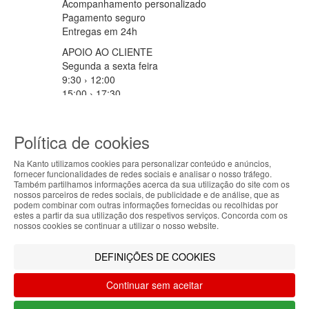
Acompanhamento personalizado
Pagamento seguro
Entregas em 24h
APOIO AO CLIENTE
Segunda a sexta feira
9:30 › 12:00
15:00 › 17:30
Clique para iniciar chat
PARCEIROS LOGISTICOS
Política de cookies
Na Kanto utilizamos cookies para personalizar conteúdo e anúncios,
fornecer funcionalidades de redes sociais e analisar o nosso tráfego.
ABOUT THE COOKIES
MÉTODOS DE PAGAMENTO
Também partilhamos informações acerca da sua utilização do site com os
nossos parceiros de redes sociais, de publicidade e de análise, que as
Kanto handles information about your visit using
podem combinar com outras informações fornecidas ou recolhidas por
estes a partir da sua utilização dos respetivos serviços. Concorda com os
cookies that improve the performance of the
nossos cookies se continuar a utilizar o nosso website.
website, facilitate sharing via social networks and
Filtrar por
offer advertising tailored to your interests. By
DEFINIÇÕES DE COOKIES
continuing to browse our site, you accept the use of
Limpar filtros
Filtrar
these cookies. For more information, see our
Continuar sem aceitar
Privacy and Cookie Policy. You can configure your
preferences in Cookie settings.