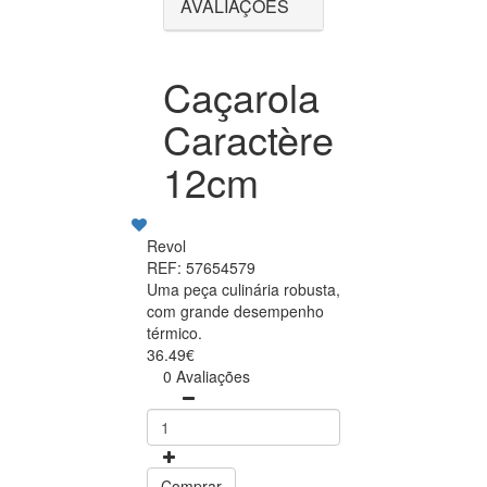
AVALIAÇÕES
Caçarola
Caractère
12cm
Revol
REF: 57654579
Uma peça culinária robusta,
com grande desempenho
térmico.
36.49€
0 Avaliações
Comprar