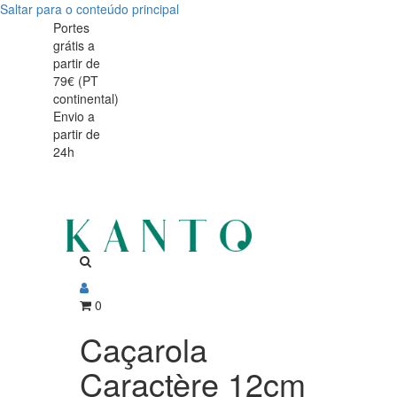
Saltar para o conteúdo principal
Caçarola
Caçarola
Portes
grátis a
Caractère
Caractère
partir de
12cm
79€ (PT
12cm
continental)
Envio a
partir de
24h
0
Caçarola
Caractère 12cm