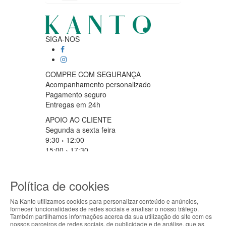
SIGA-NOS
COMPRE COM SEGURANÇA
Acompanhamento personalizado
Pagamento seguro
Entregas em 24h
APOIO AO CLIENTE
Segunda a sexta feira
9:30 › 12:00
15:00 › 17:30
Clique para iniciar chat
PARCEIROS LOGISTICOS
Política de cookies
Na Kanto utilizamos cookies para personalizar conteúdo e anúncios,
fornecer funcionalidades de redes sociais e analisar o nosso tráfego.
ABOUT THE COOKIES
MÉTODOS DE PAGAMENTO
Também partilhamos informações acerca da sua utilização do site com os
nossos parceiros de redes sociais, de publicidade e de análise, que as