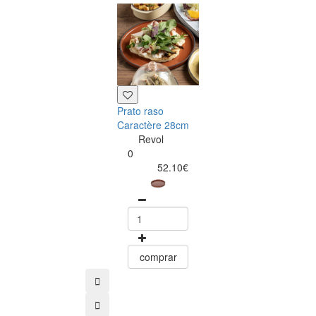
Assadeira oval
porcelana
19x13cm
Caractère bra
Revol
0
Prato raso
46.80
Caractère 28cm
Revol
0
52.10€
comprar
comprar