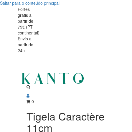
Saltar para o conteúdo principal
Tigela
Tigela
Portes
grátis a
Caractère
Caractère
partir de
11cm
79€ (PT
11cm
continental)
Envio a
partir de
24h
0
Tigela Caractère
11cm