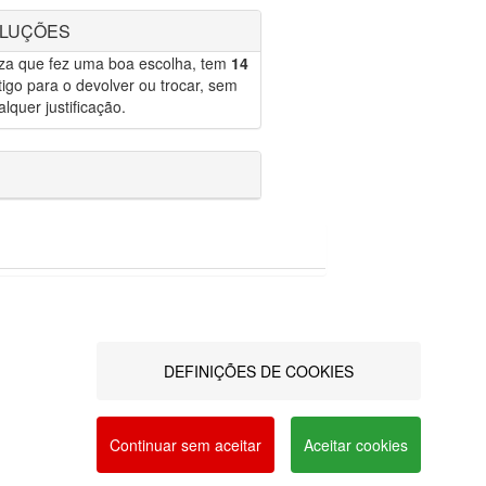
OLUÇÕES
eza que fez uma boa escolha, tem
14
igo para o devolver ou trocar, sem
lquer justificação.
ontos Kanto+
Resolução
ermos &
alternativa
ondições
de
DEFINIÇÕES DE COOKIES
lítica de
litígios
rivacidade
Blog
a social networks and offer advertising tailored to
AQ's
Contactos
vacy and Cookie Policy. You can configure your
vro de
Continuar sem aceitar
Aceitar cookies
eclamações