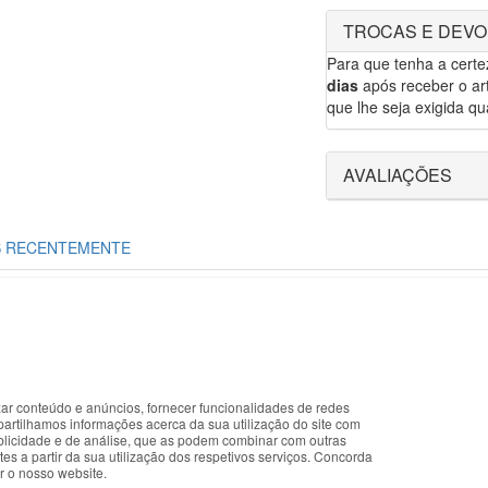
TROCAS E DEV
Para que tenha a cert
dias
após receber o art
que lhe seja exigida qua
AVALIAÇÕES
S RECENTEMENTE
PRE COM SEGURANÇA
APOIO AO CLIENTE
P
dimento personalizado
Segunda a sexta feira
T
mento seguro
9:30 › 12:00
C
egas em 24H
15:00 › 17:30
Po
P
zar conteúdo e anúncios, fornecer funcionalidades de redes
Clique para
okies that improve the performance of the website, facilitate sharing vi
F
partilhamos informações acerca da sua utilização do site com
iniciar chat
you accept the use of these cookies. For more information, see our Pri
ublicidade e de análise, que as podem combinar com outras
Li
es a partir da sua utilização dos respetivos serviços. Concorda
R
r o nosso website.