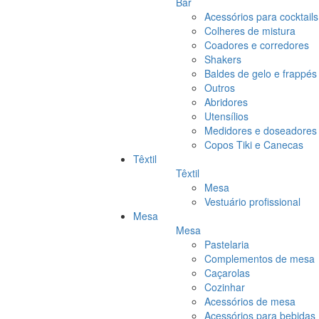
Bar
Acessórios para cocktails
Colheres de mistura
Coadores e corredores
Shakers
Baldes de gelo e frappés
Outros
Abridores
Utensílios
Medidores e doseadores
Copos Tiki e Canecas
Têxtil
Têxtil
Mesa
Vestuário profissional
Mesa
Mesa
Pastelaria
Complementos de mesa
Caçarolas
Cozinhar
Acessórios de mesa
Acessórios para bebidas