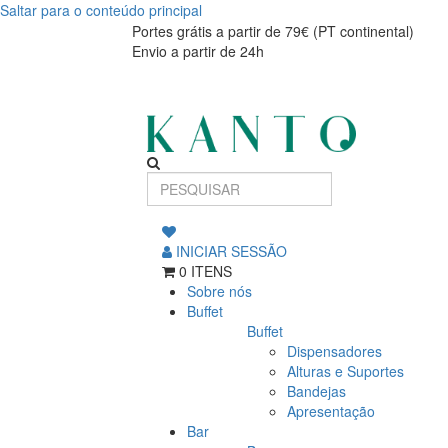
Saltar para o conteúdo principal
Copo
Copo
Portes grátis a partir de 79€ (PT continental)
Envio a partir de 24h
Swing
Swing
champanhe
champanhe
300ml
300ml
INICIAR SESSÃO
0 ITENS
Sobre nós
Buffet
Buffet
Dispensadores
Alturas e Suportes
Bandejas
Apresentação
Bar