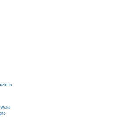
Cozinha
, Woks
ção