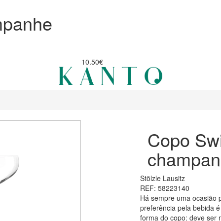
mpanhe
10.50€
Copo Sw
champan
Stölzle Lausitz
REF: 58223140
Há sempre uma ocasião p
preferência pela bebida é
forma do copo: deve ser 