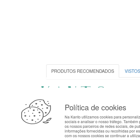
PRODUTOS RECOMENDADOS
VISTO
COM
Aten
Avenida 25 de abril, 28
Paga
Política de cookies
4700-099 Braga - Portugal
ABOUT THE COOKIES
Entr
© KANTO. Todos os direitos
Na Kanto utilizamos cookies para personali
Kanto handles information about your visit using co
reservados
sociais e analisar o nosso tráfego. Também 
your interests. By continuing to browse our site, 
os nossos parceiros de redes sociais, de p
preferences in Cookie settings.
informações fornecidas ou recolhidas por est
com os nossos cookies se continuar a utiliza