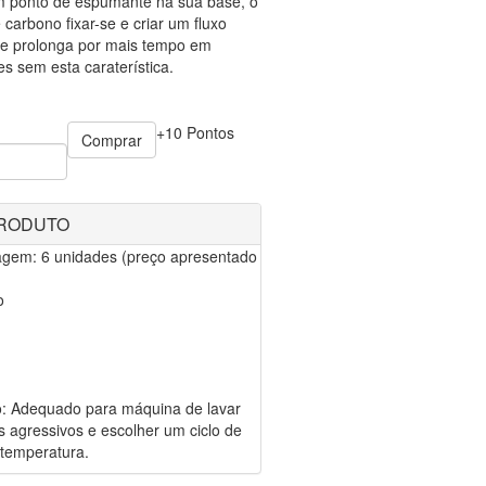
 ponto de espumante na sua base, o
 carbono fixar-se e criar um fluxo
se prolonga por mais tempo em
s sem esta caraterística.
+10 Pontos
Comprar
PRODUTO
gem: 6 unidades (preço apresentado
o
o: Adequado para máquina de lavar
es agressivos e escolher um ciclo de
 temperatura.