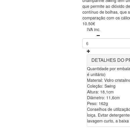
champanhe Swing tem um
que permite ao dióxido de
contínuo de bolhas, que 
comparação com os cálice
10.50€
IVA inc.
DETALHES DO 
Quantidade por embala
é unitário)
Material: Vidro cristalin
Coleção: Swing
Altura: 18,1cm
Diâmetro: 11,6cm
Peso: 162g
Conselhos de utilizaçã
loiça. Evitar detergent
lavagem curto, a baixa