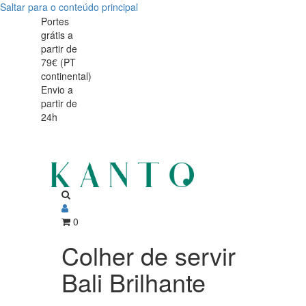
Saltar para o conteúdo principal
Colher
Colher
Portes
grátis a
de
de
partir de
servir
79€ (PT
servir
continental)
Bali
Envio a
Bali
partir de
Brilhante
24h
Brilhante
0
Colher de servir
Bali Brilhante