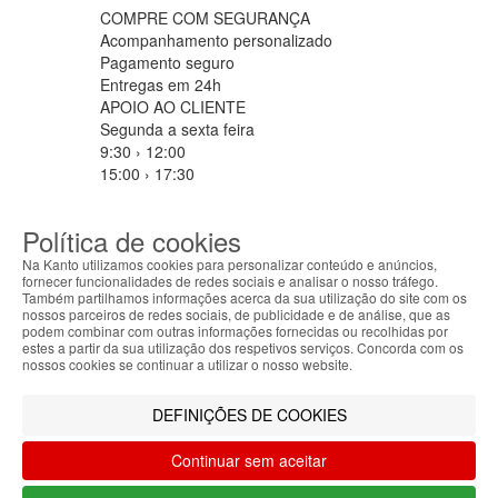
COMPRE COM SEGURANÇA
Acompanhamento personalizado
Pagamento seguro
Entregas em 24h
APOIO AO CLIENTE
Segunda a sexta feira
9:30 › 12:00
15:00 › 17:30
Clique para iniciar chat
PARCEIROS LOGISTICOS
Política de cookies
Na Kanto utilizamos cookies para personalizar conteúdo e anúncios,
fornecer funcionalidades de redes sociais e analisar o nosso tráfego.
Também partilhamos informações acerca da sua utilização do site com os
MÉTODOS DE PAGAMENTO
nossos parceiros de redes sociais, de publicidade e de análise, que as
ABOUT THE COOKIES
podem combinar com outras informações fornecidas ou recolhidas por
Kanto handles information about your visit using
estes a partir da sua utilização dos respetivos serviços. Concorda com os
cookies that improve the performance of the
nossos cookies se continuar a utilizar o nosso website.
website, facilitate sharing via social networks and
Filtrar por
offer advertising tailored to your interests. By
DEFINIÇÕES DE COOKIES
Limpar filtros
Filtrar
continuing to browse our site, you accept the use of
these cookies. For more information, see our
Continuar sem aceitar
Privacy and Cookie Policy. You can configure your