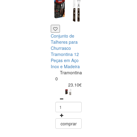
Conjunto de
Talheres para
Churrasco
Tramontina 12
Peças em Aço
Inox e Madeira
Tramontina
Tramontina
Churrasco
0
Conjunto de
23.10€
Facas para Ca
6 Peças Polyw
Vermelho
Tramontin
0
15.60
comprar