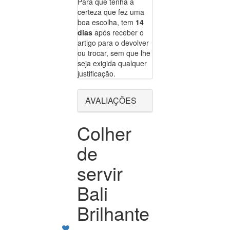
Para que tenha a
certeza que fez uma
boa escolha, tem
14
dias
após receber o
artigo para o devolver
ou trocar, sem que lhe
seja exigida qualquer
justificação.
AVALIAÇÕES
Colher
de
servir
Bali
Brilhante