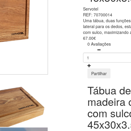
Servotel
REF: 70700014
Uma tábua, duas funções.
lateral para os dedos, es
com sulco, maximizando a 
67.00€
0 Avaliações
Partilhar
Tábua de
madeira 
com sulc
45x30x3