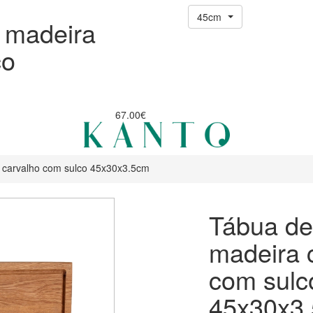
45cm
 madeira
co
67.00€
 carvalho com sulco 45x30x3.5cm
Tábua de
madeira 
com sulc
45x30x3