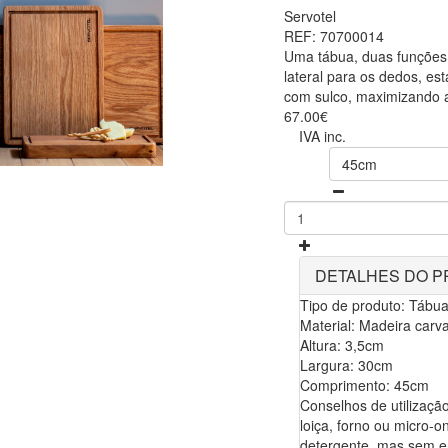
Servotel
REF: 70700014
Uma tábua, duas funções.
lateral para os dedos, es
com sulco, maximizando a 
67.00€
IVA inc.
45cm
DETALHES DO 
Tipo de produto: Tábu
Material: Madeira carv
Altura: 3,5cm
Largura: 30cm
Comprimento: 45cm
Conselhos de utilizaçã
loiça, forno ou micro-
detergente, mas sem en