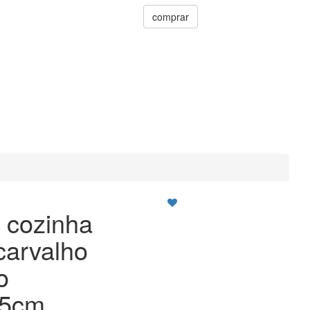
comprar
 cozinha
carvalho
o
.5cm