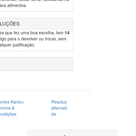
ara alimentos.
OLUÇÕES
eza que fez uma boa escolha, tem
14
igo para o devolver ou trocar, sem
lquer justificação.
ontos Kanto+
Resolução
ermos &
alternativa
ondições
de
lítica de
litígios
rivacidade
Blog
AQ's
Contactos