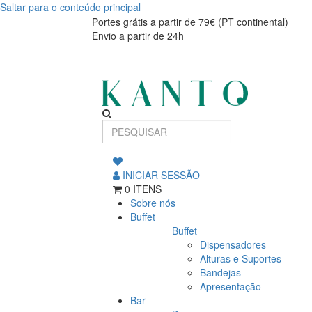
Saltar para o conteúdo principal
Tábua
Tábua
Portes grátis a partir de 79€ (PT continental)
Envio a partir de 24h
de
de
cozinha
cozinha
madeira
madeira
carvalho
carvalho
com
com
sulco
INICIAR SESSÃO
45x30x3.5cm
sulco
0 ITENS
Sobre nós
45x30x3.5cm
Buffet
Buffet
Dispensadores
Alturas e Suportes
Bandejas
Apresentação
Bar