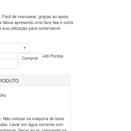
 Fácil de manusear, graças ao apoio
ta tábua apresenta uma face lisa e outra
sua utilização para cortar/servir.
+66 Pontos
Comprar
PRODUTO
a
alho
o: Não colocar na máquina de lavar
ondas. Lavar em água corrente com
charcar. Secar ao ar, colocando na