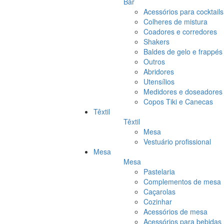
Bar
Acessórios para cocktails
Colheres de mistura
Coadores e corredores
Shakers
Baldes de gelo e frappés
Outros
Abridores
Utensílios
Medidores e doseadores
Copos Tiki e Canecas
Têxtil
Têxtil
Mesa
Vestuário profissional
Mesa
Mesa
Pastelaria
Complementos de mesa
Caçarolas
Cozinhar
Acessórios de mesa
Acessórios para bebidas