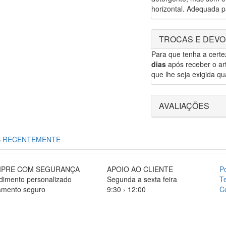
horizontal. Adequada p
TROCAS E DEV
Para que tenha a cert
dias
após receber o art
que lhe seja exigida qua
AVALIAÇÕES
S RECENTEMENTE
PRE COM SEGURANÇA
APOIO AO CLIENTE
P
dimento personalizado
Segunda a sexta feira
T
mento seguro
9:30 › 12:00
C
egas em 24H
15:00 › 17:30
Po
P
Clique para
F
iniciar chat