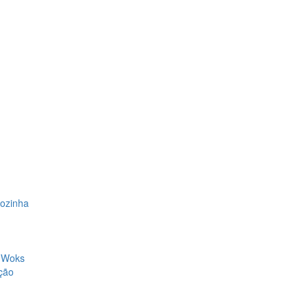
Cozinha
, Woks
ção