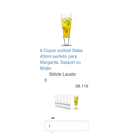
6 Copos cocktail Salsa
450ml perfeito para
Margarita, Daiquiri ou
Mojito
Stölzle Lausitz
0
38.11€