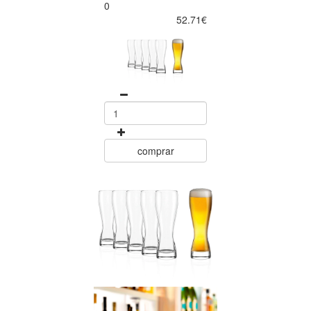
0
52.71€
comprar