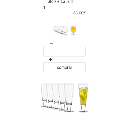
Stölzle Lausitz
1
36.60€
comprar