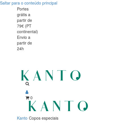
Saltar para o conteúdo principal
Copos
Copos
Portes
grátis a
especiais
especiais
partir de
79€ (PT
continental)
Envio a
partir de
24h
0
Kanto
Copos especiais