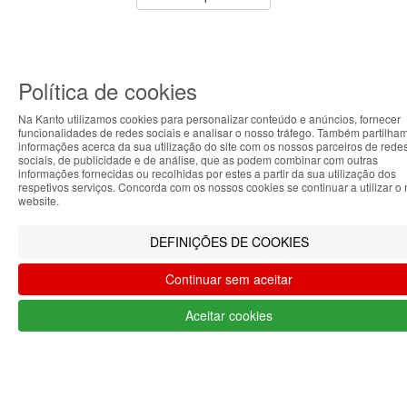
Política de cookies
Na Kanto utilizamos cookies para personalizar conteúdo e anúncios, fornecer
funcionalidades de redes sociais e analisar o nosso tráfego. Também partilha
informações acerca da sua utilização do site com os nossos parceiros de rede
sociais, de publicidade e de análise, que as podem combinar com outras
ABOUT THE COOKIES
informações fornecidas ou recolhidas por estes a partir da sua utilização dos
respetivos serviços. Concorda com os nossos cookies se continuar a utilizar o
Kanto handles information about your visit using cookies that
website.
improve the performance of the website, facilitate sharing
via social networks and offer advertising tailored to your
DEFINIÇÕES DE COOKIES
interests. By continuing to browse our site, you accept the
use of these cookies. For more information, see our Privacy
Continuar sem aceitar
and Cookie Policy. You can configure your preferences in
Cookie settings.
Aceitar cookies
Accepted
6 Copos cerveja Iserlohn
400 ml elegantes e
resistentes
Stölzle Lausitz