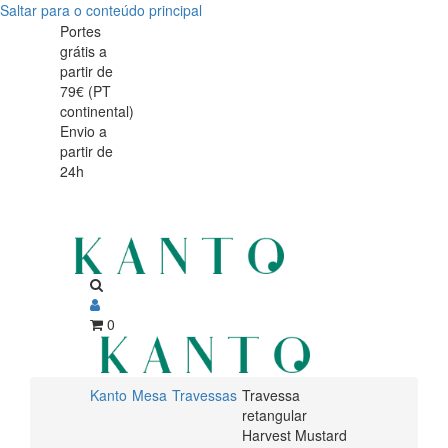
Saltar para o conteúdo principal
Travessa
Travessa
Portes
grátis a
retangular
retangular
partir de
Harvest
79€ (PT
Harvest
continental)
Mustard
Envio a
Mustard
partir de
24h
0
Kanto
Mesa
Travessas
Travessa
retangular
Harvest Mustard