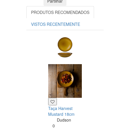
Partilhar
PRODUTOS RECOMENDADOS
VISTOS RECENTEMENTE
Prato raso
Harvest Musta
17cm
Dudson
0
12.80
Taça Harvest
Mustard 18cm
Dudson
0