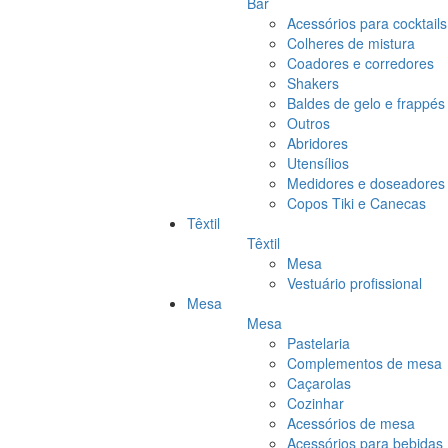
Bar
Acessórios para cocktails
Colheres de mistura
Coadores e corredores
Shakers
Baldes de gelo e frappés
Outros
Abridores
Utensílios
Medidores e doseadores
Copos Tiki e Canecas
Têxtil
Têxtil
Mesa
Vestuário profissional
Mesa
Mesa
Pastelaria
Complementos de mesa
Caçarolas
Cozinhar
Acessórios de mesa
Acessórios para bebidas