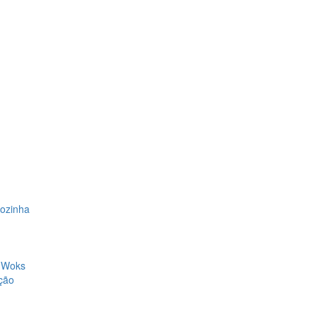
Cozinha
, Woks
ção