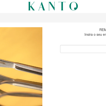
REM
Insira o seu e